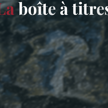
L
a
b
o
î
t
e
à
t
i
t
r
e