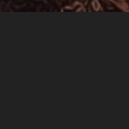
Pièce n°1771
Écrite par
Fixxions
J’ai eu du mal à ouvrir la porte. Et je n’ai pas pu en
franchir le seuil…. Une pièce en 2 D? A moins d’être
écrit ou dessiné, qui peut s’aventurer là ? Je rebrousse
chemin, encore une fois.
+4
Partager...