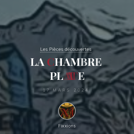
Les Pièces découvertes
L
A
C
H
A
M
B
R
E
P
L
A
T
E
17 MARS 2024
Fixxions