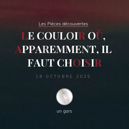
Les Pièces découvertes
L
E
C
O
U
L
O
I
R
O
Ù
,
A
P
P
A
R
E
M
M
E
N
T
,
I
L
F
A
U
T
C
H
O
I
S
I
R
18 OCTOBRE 2025
un gars