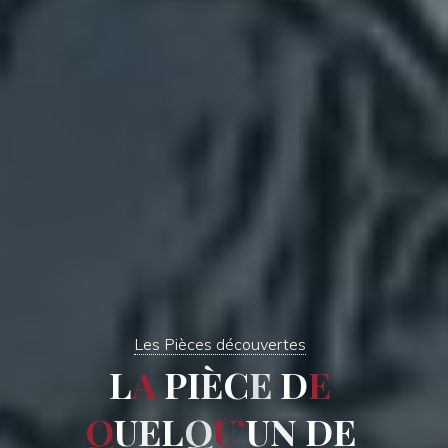
Les Pièces découvertes
L
A
P
I
È
C
E
D
E
Q
U
E
L
Q
U
’
U
N
D
E