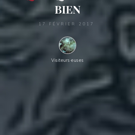
B
I
E
N
17 FÉVRIER 2017
Visiteurs·euses